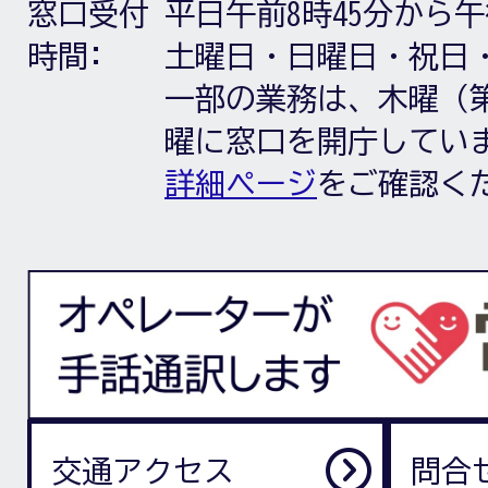
窓口受付
平日午前8時45分から午
時間:
土曜日・日曜日・祝日
一部の業務は、木曜（第
曜に窓口を開庁してい
詳細ページ
をご確認く
交通アクセス
問合