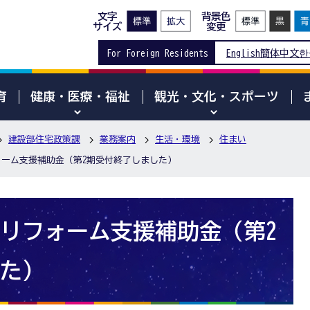
文字
背景色
サイズ
変更
For Foreign Residents
English
簡体中文
한
育
健康・医療・福祉
観光・文化・スポーツ
建設部住宅政策課
業務案内
生活・環境
住まい
ーム支援補助金（第2期受付終了しました）
リフォーム支援補助金（第2
た）