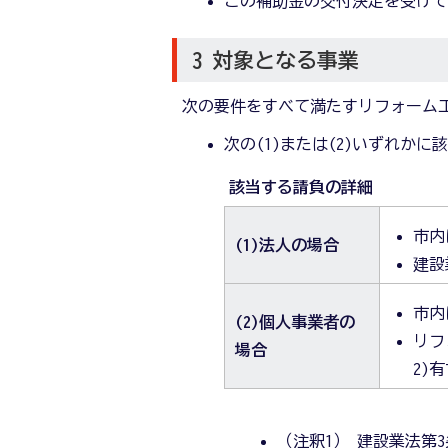
この補助金の交付決定を受け
3 対象となる事業
次の要件をすべて満たすリフォーム
次の(1)または(2)いずれか
該当する請負の詳細
市内
(1)法人の場合
建設
市内
(2)個人事業者の
リフ
場合
2)
（注釈1） 建設業法第