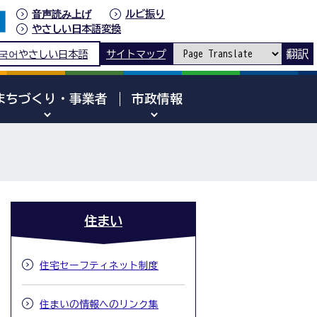
音声読み上げ
ルビ振り
やさしい日本語変換
翻訳
국어
やさしい日本語
サイトマップ
まちづくり・事業者
市政情報
住まい
住宅セーフティネット制度
住まいの情報へのリンク集