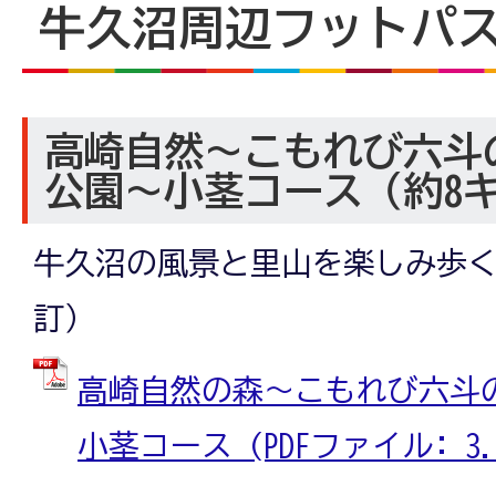
牛久沼周辺フットパ
高崎自然～こもれび六斗
公園～小茎コース（約8
牛久沼の風景と里山を楽しみ歩く小
訂）
高崎自然の森～こもれび六斗
小茎コース (PDFファイル: 3.3