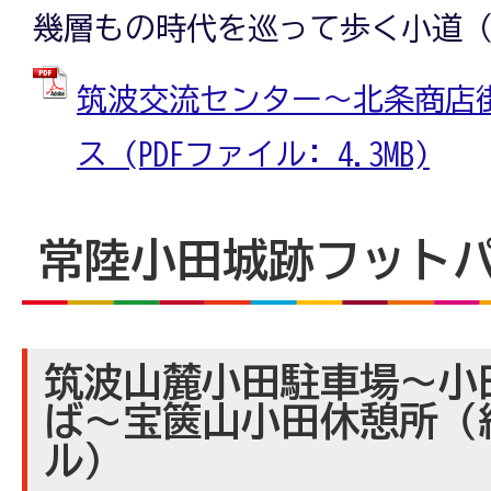
幾層もの時代を巡って歩く小道（2
筑波交流センター～北条商店
ス (PDFファイル: 4.3MB)
常陸小田城跡フット
筑波山麓小田駐車場～小
ば～宝篋山小田休憩所（
ル）