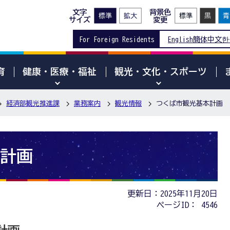
文字
背景色
サイズ
変更
For Foreign Residents
English
簡体中文
한
育
健康・医療・福祉
観光・文化・スポーツ
経済部観光推進課
業務案内
観光情報
つくば市観光基本計画
計画
更新日：2025年11月20日
ページID：
4546