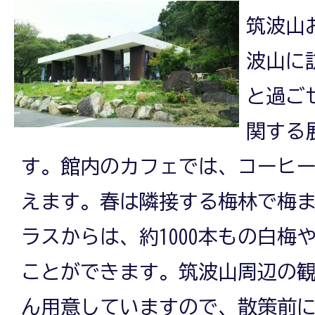
筑波山
波山に
と過ご
関する
す。館内のカフェでは、コーヒ
えます。春は隣接する梅林で梅
ラスからは、約1000本もの白梅
ことができます。筑波山周辺の
ん用意していますので、散策前