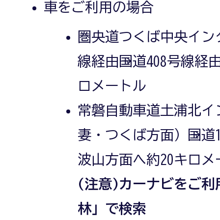
車をご利用の場合
圏央道つくば中央インタ
線経由→国道408号線経
ロメートル
常磐自動車道土浦北イ
妻・つくば方面）→国道1
波山方面へ約20キロメ
(注意)カーナビをご
林」で検索