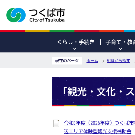
くらし・手続き
子育て・教
現在のページ
ホーム
組織から探す
「観光・文化・ス
令和8年度（2026年度）つくば
辺エリア体験型観光支援補助金