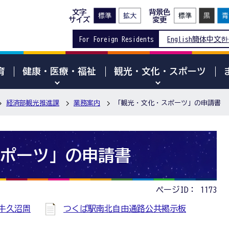
文字
背景色
サイズ
変更
For Foreign Residents
English
簡体中文
한
育
健康・医療・福祉
観光・文化・スポーツ
経済部観光推進課
業務案内
「観光・文化・スポーツ」の申請書
ポーツ」の申請書
ページID：
1173
市牛久沼周
つくば駅南北自由通路公共掲示板