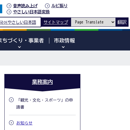
音声読み上げ
ルビ振り
やさしい日本語変換
翻訳
국어
やさしい日本語
サイトマップ
まちづくり・事業者
市政情報
業務案内
「観光・文化・スポーツ」の申
請書
お知らせ