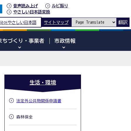
音声読み上げ
ルビ振り
やさしい日本語変換
翻訳
국어
やさしい日本語
サイトマップ
まちづくり・事業者
市政情報
生活・環境
法定外公共物関係申請書
森林保全