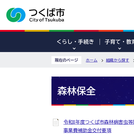
くらし・手続き
子育て・教
現在のページ
ホーム
組織から探す
森林保全
令和8年度つくば市森林病害虫等
事業費補助金交付要項