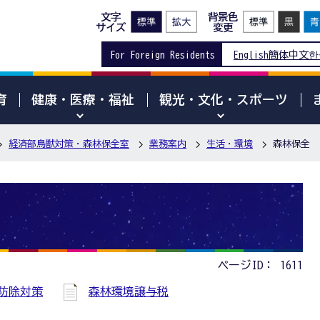
文字
背景色
サイズ
変更
For Foreign Residents
English
簡体中文
한
育
健康・医療・福祉
観光・文化・スポーツ
経済部鳥獣対策・森林保全室
業務案内
生活・環境
森林保全
ページID：
1611
防除対策
森林環境譲与税