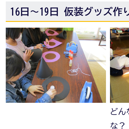
16日～19日 仮装グッズ
どん
な？