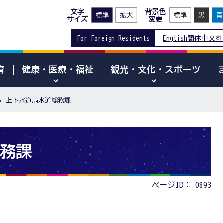
文字
背景色
サイズ
変更
For Foreign Residents
English
簡体中文
한
育
健康・医療・福祉
観光・文化・スポーツ
上下水道局水道総務課
務課
ページID：
0893