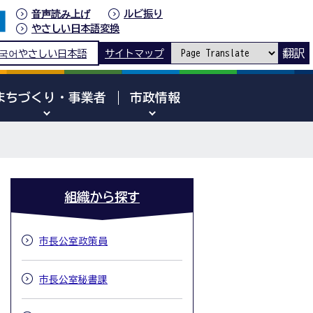
音声読み上げ
ルビ振り
やさしい日本語変換
翻訳
국어
やさしい日本語
サイトマップ
まちづくり・事業者
市政情報
組織から探す
市長公室政策員
市長公室秘書課