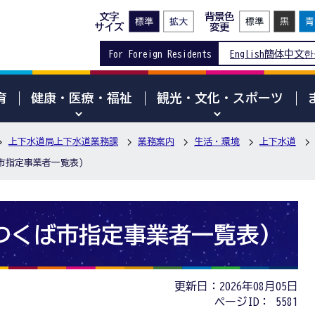
文字
背景色
サイズ
変更
For Foreign Residents
English
簡体中文
한
育
健康・医療・福祉
観光・文化・スポーツ
上下水道局上下水道業務課
業務案内
生活・環境
上下水道
市指定事業者一覧表)
つくば市指定事業者一覧表)
更新日：2026年08月05日
ページID：
5581