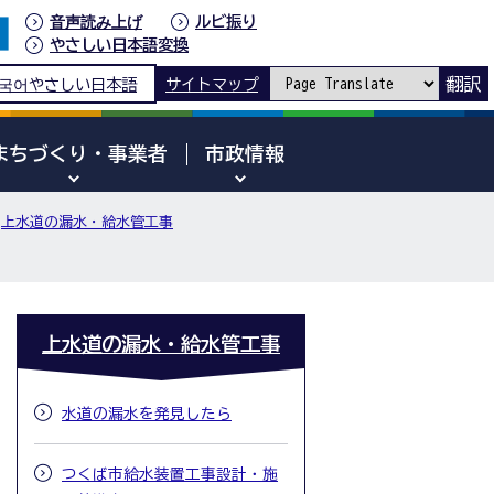
音声読み上げ
ルビ振り
やさしい日本語変換
翻訳
국어
やさしい日本語
サイトマップ
まちづくり・事業者
市政情報
上水道の漏水・給水管工事
上水道の漏水・給水管工事
水道の漏水を発見したら
つくば市給水装置工事設計・施