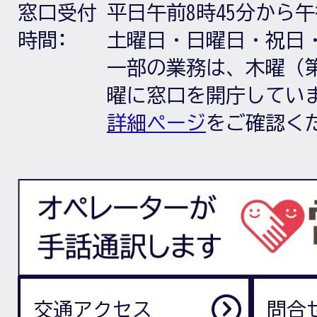
窓口受付
平日午前8時45分から午
時間:
土曜日・日曜日・祝日
一部の業務は、木曜（第
曜に窓口を開庁してい
詳細ページ
をご確認く
交通アクセス
問合