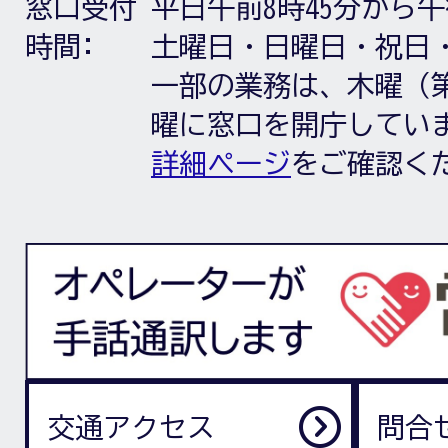
窓口受付
平日午前8時45分から午
時間:
土曜日・日曜日・祝日
一部の業務は、木曜（第
曜に窓口を開庁してい
詳細ページ
をご確認く
交通アクセス
問合