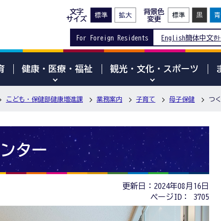
文字
背景色
サイズ
変更
For Foreign Residents
English
簡体中文
한
育
健康・医療・福祉
観光・文化・スポーツ
こども・保健部健康増進課
業務案内
子育て
母子保健
つ
ンター
更新日：2024年08月16日
ページID：
3705