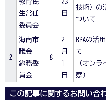
教育民
23
技術）の
生常任
日
ついて
委員会
海南市
2
RPAの活
議会
月
て
2
8
総務委
1
（オンラ
員会
日
察）
この記事に関するお問い合