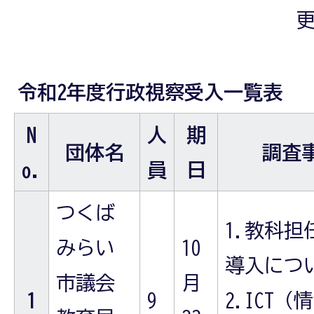
更
令和2年度行政視察受入一覧表
N
人
期
団体名
調査
o.
員
日
つくば
1.教科担
みらい
10
導入につ
市議会
月
1
9
2.ICT（