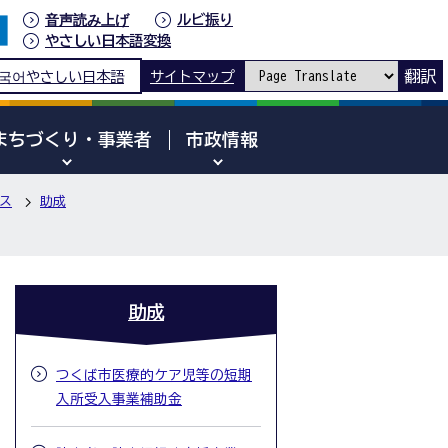
音声読み上げ
ルビ振り
やさしい日本語変換
翻訳
국어
やさしい日本語
サイトマップ
まちづくり・事業者
市政情報
ス
助成
助成
つくば市医療的ケア児等の短期
入所受入事業補助金