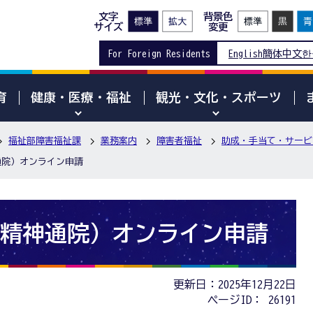
文字
背景色
サイズ
変更
For Foreign Residents
English
簡体中文
한
育
健康・医療・福祉
観光・文化・スポーツ
福祉部障害福祉課
業務案内
障害者福祉
助成・手当て・サービ
通院）オンライン申請
精神通院）オンライン申請
更新日：2025年12月22日
ページID：
26191