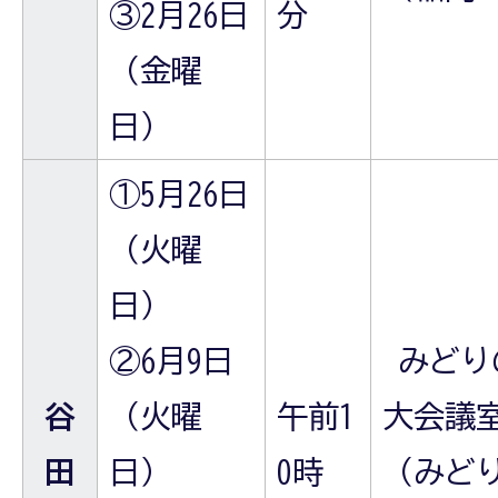
③2月26日
分
（金曜
日）
①5月26日
（火曜
日）
②6月9日
みどり
谷
（火曜
午前1
大会議
田
日）
0時
（みどり