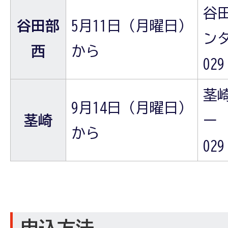
谷
谷田部
5月11日（月曜日）
ン
西
から
029
茎
9月14日（月曜日）
茎崎
ー
から
029
申込方法