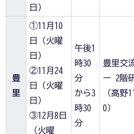
日）
①11月10
日（火曜
午後1
日）
時30
豊里交
②11月24
豊
分
ー 2階
日（火曜
里
から3
（高野11
日）
時30
0）
③12月8日
分
（火曜