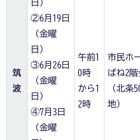
日）
②6月19日
（金曜
日）
午前1
市民ホ
③6月26日
筑
0時
ばね2階
（金曜
波
から1
（北条5
日）
2時
地）
④7月3日
（金曜