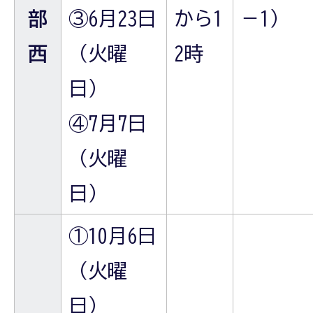
部
③6月23日
から1
－1）
西
（火曜
2時
日）
④7月7日
（火曜
日）
①10月6日
（火曜
日）