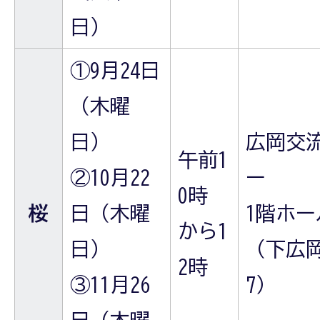
日）
①9月24日
（木曜
日）
広岡交
午前1
②10月22
ー
0時
桜
日（木曜
1階ホー
から1
日）
（下広岡
2時
③11月26
7）