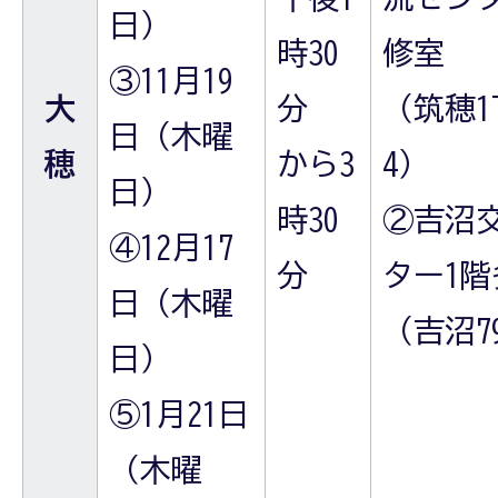
日）
時30
修室
③11月19
大
分
（筑穂1
日（木曜
穂
から3
4）
日）
時30
②吉沼
④12月17
分
ター1
日（木曜
（吉沼7
日）
⑤1月21日
（木曜