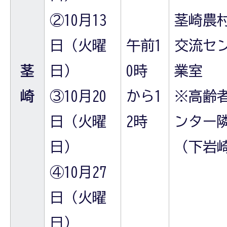
②10月13
茎崎農
日（火曜
午前1
交流セ
茎
日）
0時
業室
崎
③10月20
から1
※高齢
日（火曜
2時
ンター
日）
（下岩崎
④10月27
日（火曜
日）