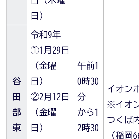
日（木曜
日）
令和9年
①1月29日
（金曜
午前1
谷
日）
0時30
イオン
田
②2月12日
分
※イオ
部
（金曜
から1
つくば
東
日）
2時30
（稲岡6