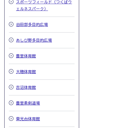
スポーツフィールド（つくばウ
ェルネスパーク）
谷田部多目的広場
あしび野多目的広場
豊里体育館
大穂体育館
吉沼体育館
豊里柔剣道場
東光台体育館