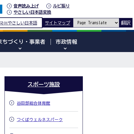
音声読み上げ
ルビ振り
やさしい日本語変換
翻訳
국어
やさしい日本語
サイトマップ
まちづくり・事業者
市政情報
スポーツ施設
谷田部総合体育館
つくばウェルネスパーク