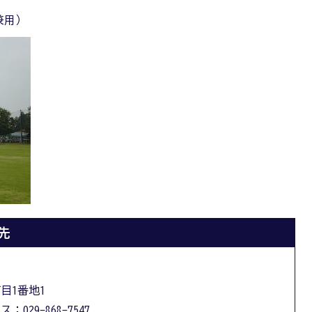
兼用）
先
丁目1番地1
：029-868-7547