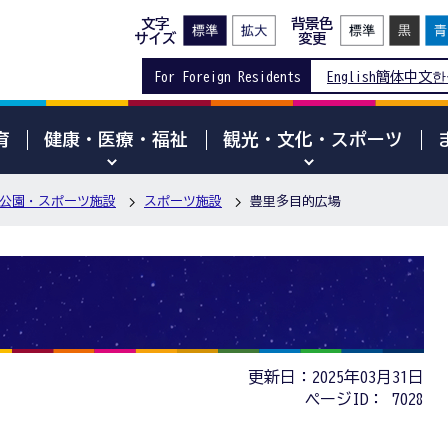
文字
背景色
サイズ
変更
For Foreign Residents
English
簡体中文
한
育
健康・医療・福祉
観光・文化・スポーツ
公園・スポーツ施設
スポーツ施設
豊里多目的広場
更新日：2025年03月31日
ページID：
7028