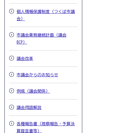
個人情報保護制度（つくば市議
会）
市議会業務継続計画（議会
BCP）
議会改革
市議会からのお知らせ
例規（議会関係）
議会用語解説
各種報告書（視察報告・予算決
算提言書等）