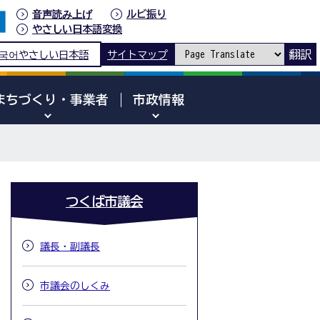
音声読み上げ
ルビ振り
やさしい日本語変換
翻訳
국어
やさしい日本語
サイトマップ
まちづくり・事業者
市政情報
つくば市議会
議長・副議長
市議会のしくみ