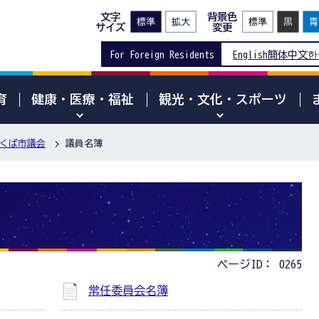
文字
背景色
サイズ
変更
For Foreign Residents
English
簡体中文
한
育
健康・医療・福祉
観光・文化・スポーツ
くば市議会
議員名簿
ページID：
0265
常任委員会名簿