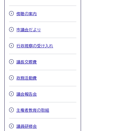
傍聴の案内
市議会だより
行政視察の受け入れ
議長交際費
政務活動費
議会報告会
主権者教育の取組
議員研修会