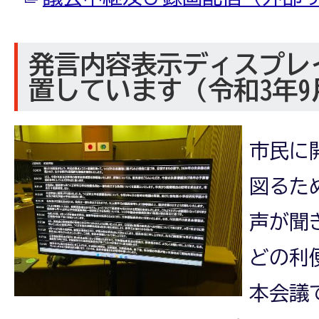
発言内容表示ディスプレ
置しています（令和3年
市民に
図るた
声が聞
どの利
本会議