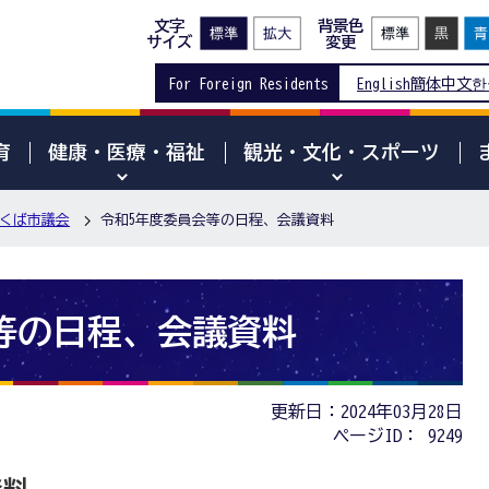
文字
背景色
サイズ
変更
For Foreign Residents
English
簡体中文
한
育
健康・医療・福祉
観光・文化・スポーツ
くば市議会
令和5年度委員会等の日程、会議資料
等の日程、会議資料
更新日：2024年03月28日
ページID：
9249