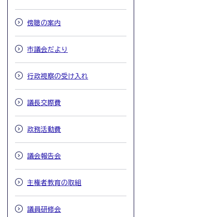
傍聴の案内
市議会だより
行政視察の受け入れ
議長交際費
政務活動費
議会報告会
主権者教育の取組
議員研修会