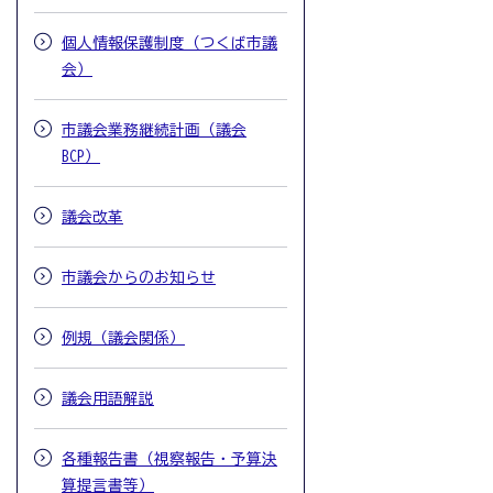
個人情報保護制度（つくば市議
会）
市議会業務継続計画（議会
BCP）
議会改革
市議会からのお知らせ
例規（議会関係）
議会用語解説
各種報告書（視察報告・予算決
算提言書等）