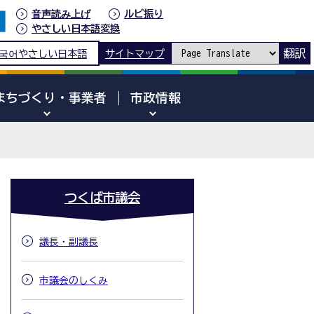
音声読み上げ
ルビ振り
やさしい日本語変換
翻訳
국어
やさしい日本語
サイトマップ
まちづくり・事業者
市政情報
つくば市議会
議長・副議長
市議会のしくみ