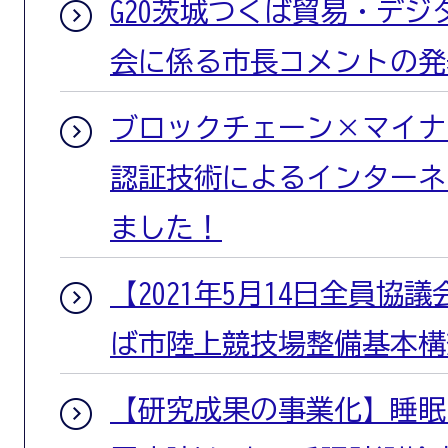
G20茨城つくば貿易・デ
会に係る市長コメントの発
ブロックチェーン×マイナ
認証技術によるインターネ
ました！
【2021年5月14日全員協
ば市陸上競技場整備基本構
【研究成果の事業化】睡眠