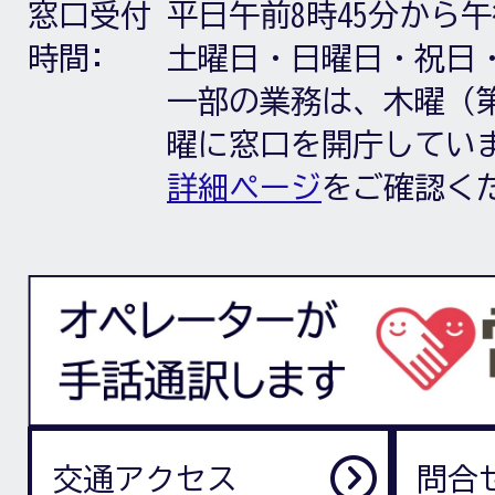
窓口受付
平日午前8時45分から午
時間:
土曜日・日曜日・祝日
一部の業務は、木曜（第
曜に窓口を開庁してい
詳細ページ
をご確認く
交通アクセス
問合