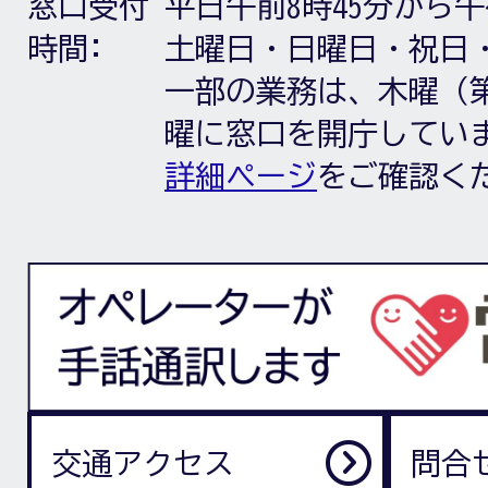
窓口受付
平日午前8時45分から午
時間:
土曜日・日曜日・祝日
一部の業務は、木曜（第
曜に窓口を開庁してい
詳細ページ
をご確認く
交通アクセス
問合