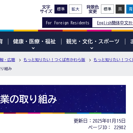
文字
背景色
サイズ
変更
For Foreign Residents
English
簡体中文
한
育
健康・医療・福祉
観光・文化・スポーツ
報・広聴
もっと知りたい！つくば市かわら版
もっと知りたい！つくば
取り組み
事業の取り組み
更新日：2025年01月15日
ページID：
22982