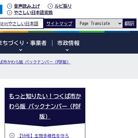
音声読み上げ
ルビ振り
やさしい日本語変換
翻訳
국어
やさしい日本語
サイトマップ
まちづくり・事業者
市政情報
市かわら版 バックナンバー（PDF版）
もっと知りたい！つくば市か
わら版 バックナンバー（PDF
版）
【59号】生物多様性を守ろ