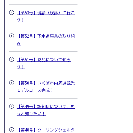
【第53号】健診（検診）に行こ
う！
【第52号】下水道事業の取り組
み
【第51号】防犯について知ろ
う！
【第50号】つくば市内周遊観光
モデルコース完成！
【第49号】認知症について、も
っと知りたい！
【第48号】クーリングシェルタ