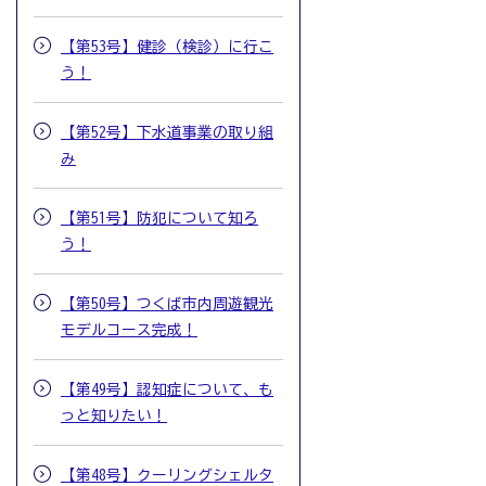
【第53号】健診（検診）に行こ
う！
【第52号】下水道事業の取り組
み
【第51号】防犯について知ろ
う！
【第50号】つくば市内周遊観光
モデルコース完成！
【第49号】認知症について、も
っと知りたい！
【第48号】クーリングシェルタ