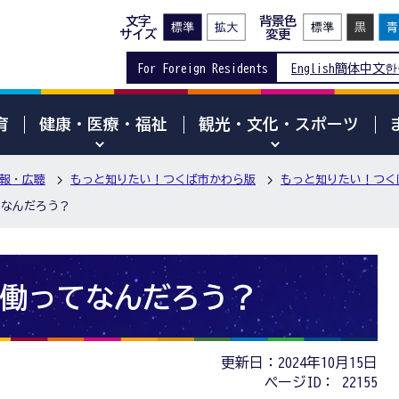
文字
背景色
サイズ
変更
For Foreign Residents
English
簡体中文
한
育
健康・医療・福祉
観光・文化・スポーツ
報・広聴
もっと知りたい！つくば市かわら版
もっと知りたい！つくば
てなんだろう？
労働ってなんだろう？
更新日：2024年10月15日
ページID：
22155