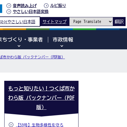
音声読み上げ
ルビ振り
やさしい日本語変換
翻訳
국어
やさしい日本語
サイトマップ
まちづくり・事業者
市政情報
市かわら版 バックナンバー（PDF版）
もっと知りたい！つくば市か
わら版 バックナンバー（PDF
版）
【59号】生物多様性を守ろ