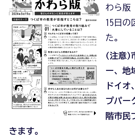
わら版 
15日
た。
(注意
ー、地
ドイオ
プパー
階市民
きます。