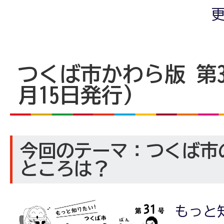
更
つくば市かわら版 第31
月15日発行)
今回のテーマ：つくば市
ところは？
もっと