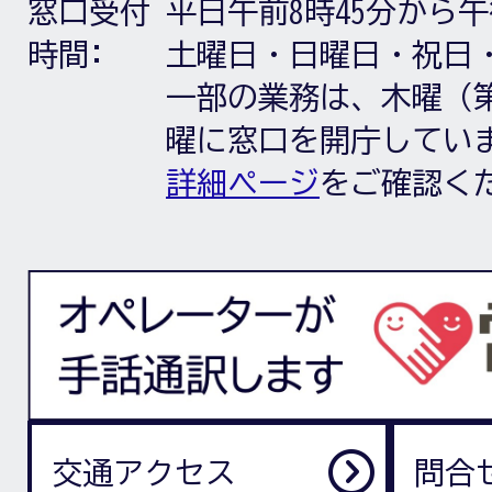
窓口受付
平日午前8時45分から午
時間:
土曜日・日曜日・祝日
一部の業務は、木曜（第
曜に窓口を開庁してい
詳細ページ
をご確認く
交通アクセス
問合