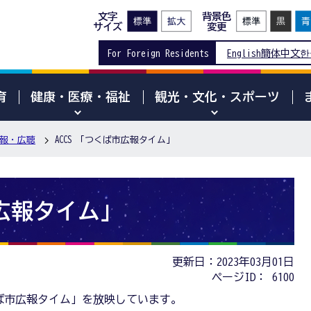
文字
背景色
サイズ
変更
For Foreign Residents
English
簡体中文
한
育
健康・医療・福祉
観光・文化・スポーツ
報・広聴
ACCS 「つくば市広報タイム」
市広報タイム」
更新日：2023年03月01日
ページID：
6100
ば市広報タイム」を放映しています。