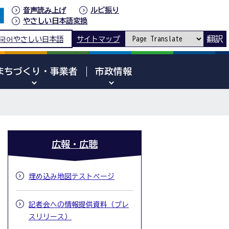
音声読み上げ
ルビ振り
やさしい日本語変換
翻訳
국어
やさしい日本語
サイトマップ
まちづくり・事業者
市政情報
広報・広聴
埋め込み地図テストページ
記者会への情報提供資料（プレ
スリリース）