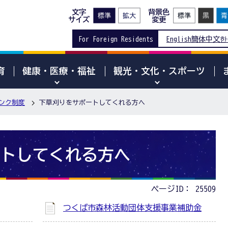
文字
背景色
サイズ
変更
For Foreign Residents
English
簡体中文
한
育
健康・医療・福祉
観光・文化・スポーツ
ンク制度
下草刈りをサポートしてくれる方へ
トしてくれる方へ
ページID：
25509
つくば市森林活動団体支援事業補助金