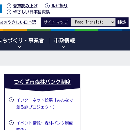
音声読み上げ
ルビ振り
やさしい日本語変換
翻訳
국어
やさしい日本語
サイトマップ
まちづくり・事業者
市政情報
つくば市森林バンク制度
インターネット投票【みんなで
創る森プロジェクト】
イベント情報～森林バンク制度