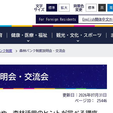
文字
背景色
サイズ
変更
For Foreign Residents
English
簡体中文
한
育
健康・医療・福祉
観光・文化・スポーツ
ンク制度
森林バンク制度説明会・交流会
明会・交流会
更新日：2026年07月31日
ページID：
25446