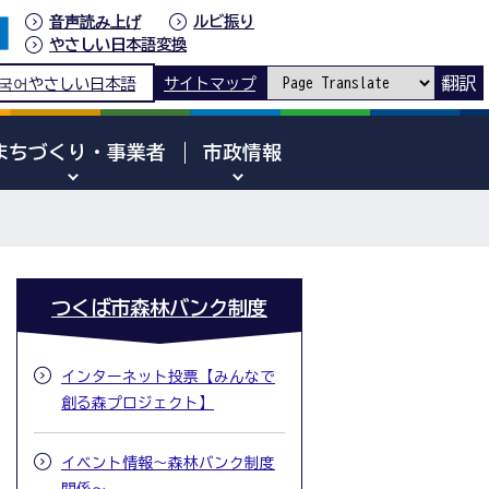
音声読み上げ
ルビ振り
やさしい日本語変換
翻訳
국어
やさしい日本語
サイトマップ
まちづくり・事業者
市政情報
つくば市森林バンク制度
インターネット投票【みんなで
創る森プロジェクト】
イベント情報～森林バンク制度