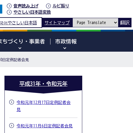
音声読み上げ
ルビ振り
やさしい日本語変換
翻訳
국어
やさしい日本語
サイトマップ
まちづくり・事業者
市政情報
10日定例記者会見
平成31年・令和元年
令和元年12月17日定例記者会
見
令和元年11月6日定例記者会見