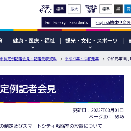
文字
背景色
サイズ
変更
For Foreign Residents
English
簡体中文
한
育
健康・医療・福祉
観光・文化・スポーツ
市長定例記者会見・記者発表資料
平成31年・令和元年
令和元年10月
日定例記者会見
更新日：2023年03月01日
ページID：
6945
の制定及びスマートシティ戦略室の設置について