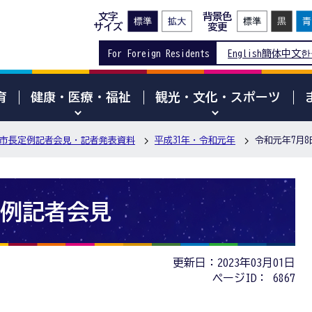
文字
背景色
サイズ
変更
For Foreign Residents
English
簡体中文
한
育
健康・医療・福祉
観光・文化・スポーツ
市長定例記者会見・記者発表資料
平成31年・令和元年
令和元年7月
定例記者会見
更新日：2023年03月01日
ページID：
6867