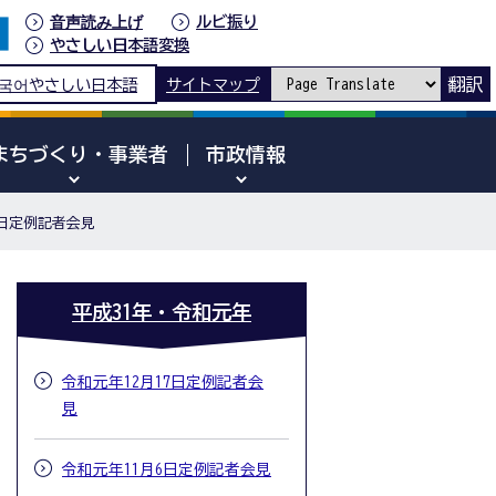
音声読み上げ
ルビ振り
やさしい日本語変換
翻訳
국어
やさしい日本語
サイトマップ
まちづくり・事業者
市政情報
8日定例記者会見
平成31年・令和元年
令和元年12月17日定例記者会
見
令和元年11月6日定例記者会見