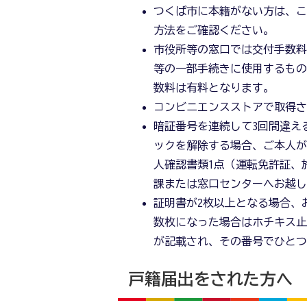
つくば市に本籍がない方は、
方法をご確認ください。
市役所等の窓口では交付手数
等の一部手続きに使用するも
数料は有料となります。
コンビニエンスストアで取得
暗証番号を連続して3回間違え
ックを解除する場合、ご本人
人確認書類1点（運転免許証、
課または窓口センターへお越
証明書が2枚以上となる場合、
数枚になった場合はホチキス
が記載され、その番号でひと
戸籍届出をされた方へ