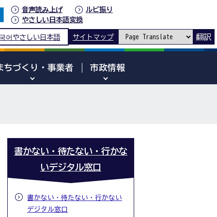
音声読み上げ
ルビ振り
やさしい日本語変換
翻訳
국어
やさしい日本語
サイトマップ
まちづくり・事業者
市政情報
書かない・待たない・行かな
いデジタル窓口
書かない・待たない・行かない
デジタル窓口