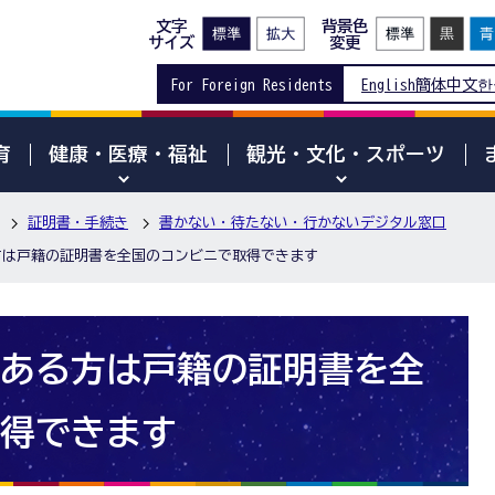
文字
背景色
サイズ
変更
For Foreign Residents
English
簡体中文
한
育
健康・医療・福祉
観光・文化・スポーツ
証明書・手続き
書かない・待たない・行かないデジタル窓口
方は戸籍の証明書を全国のコンビニで取得できます
ある方は戸籍の証明書を全
得できます