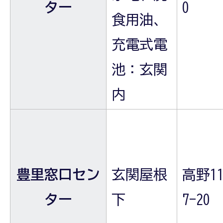
ター
0
食用油、
充電式電
池：玄関
内
豊里窓口セン
玄関屋根
高野11
ター
下
7-20