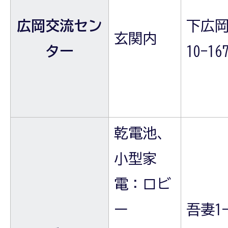
広岡交流セン
下広岡
玄関内
ター
10-16
乾電池、
小型家
電：ロビ
ー
吾妻1-