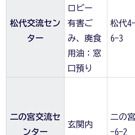
ロビー
松代交流セン
有害ご
松代4-
ター
み、廃食
6-3
用油：窓
口預り
二の宮交流セ
二の宮
玄関内
ンター
-6-2