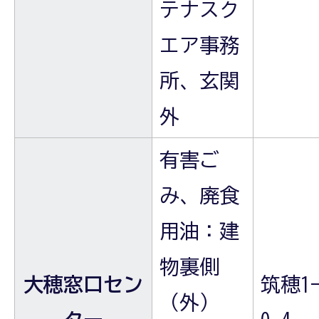
テナスク
エア事務
所、玄関
外
有害ご
み、廃食
用油：建
物裏側
大穂窓口セン
筑穂1-
（外）