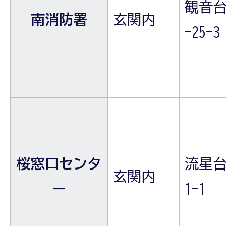
観音台
南消防署
玄関内
-25-3
桜窓口センタ
流星台
玄関内
ー
1-1