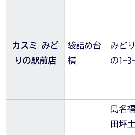
カスミ みど
袋詰め台
みど
りの駅前店
横
の1-3-
島名
田坪