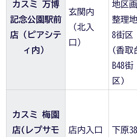
カスミ 万博
地区
玄関内
記念公園駅前
整理地
（北入
店（ピアシテ
8街区
口）
ィ内）
(香取
B48街
区)
カスミ 梅園
店(レプサモ
店内入口
下原38