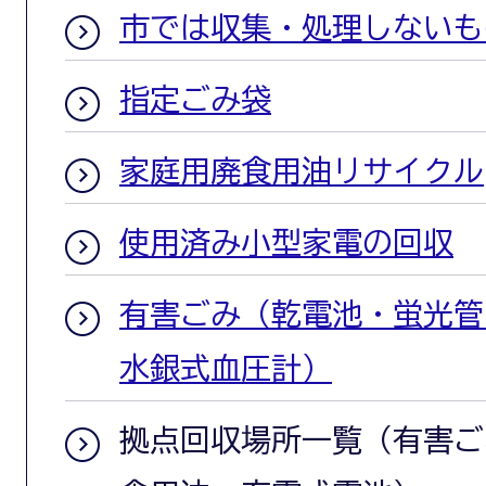
市では収集・処理しないも
指定ごみ袋
家庭用廃食用油リサイクル
使用済み小型家電の回収
有害ごみ（乾電池・蛍光管
水銀式血圧計）
拠点回収場所一覧（有害ご