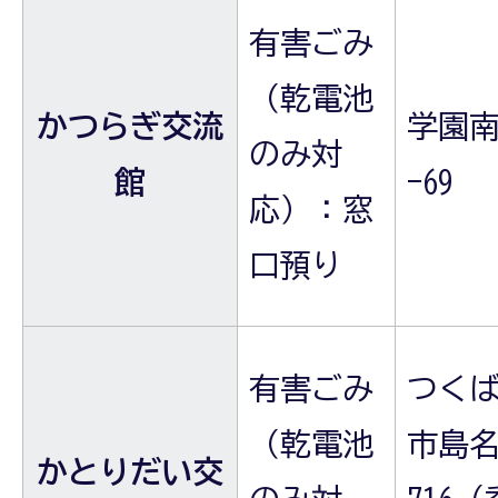
有害ごみ
（乾電池
かつらぎ交流
学園南
のみ対
館
-69
応）：窓
口預り
有害ごみ
つく
（乾電池
市島名
かとりだい交