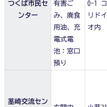
つくば市民セ
有害ご
0-1 
ンター
み、廃食
リド
用油、充
オ内
電式電
池：窓口
預り
茎崎交流セン