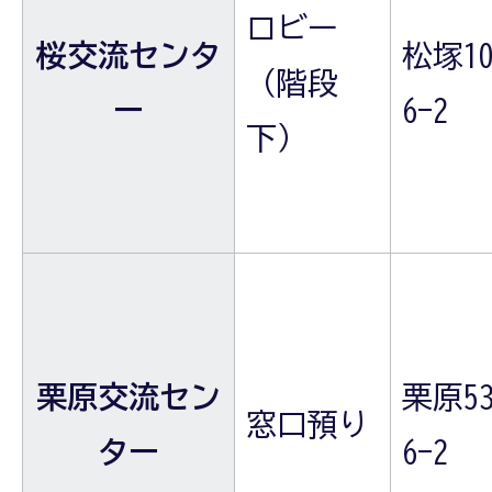
ロビー
桜交流センタ
松塚10
（階段
ー
6-2
下）
栗原交流セン
栗原53
窓口預り
ター
6-2