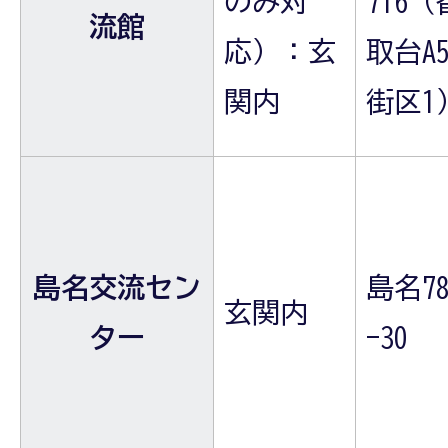
のみ対
716（
流館
応）：玄
取台A5
関内
街区1
島名交流セン
島名78
玄関内
ター
-30