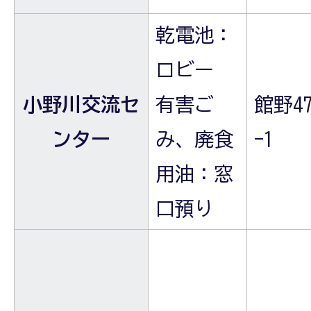
乾電池：
ロビー
小野川交流セ
有害ご
館野47
ンター
み、廃食
-1
用油：窓
口預り