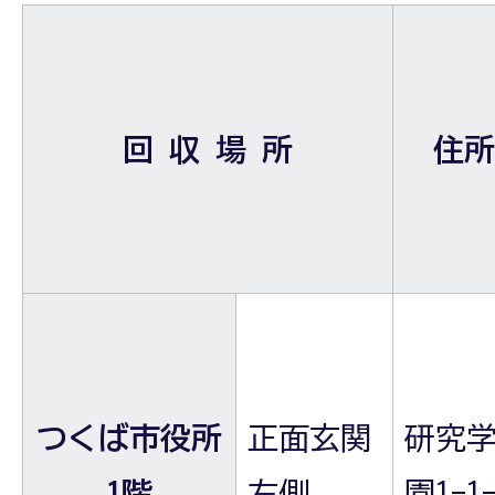
回 収 場 所
住所
つくば市役所
正面玄関
研究
1階
左側
園1-1-