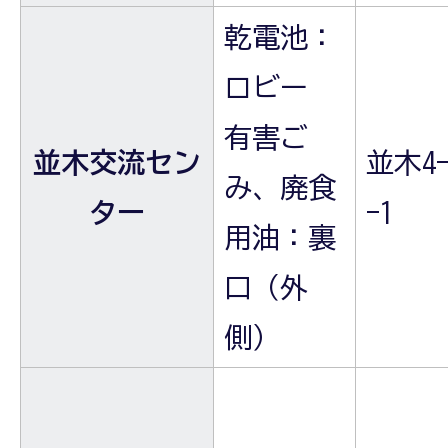
乾電池：
ロビー
有害ご
並木交流セン
並木4-
み、廃食
ター
-1
用油：裏
口（外
側）