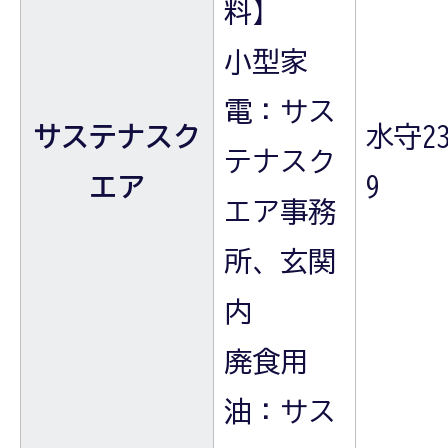
料】
小型家
電：サス
サステナスク
水守23
テナスク
エア
9
エア事務
所、玄関
内
廃食用
油：サス