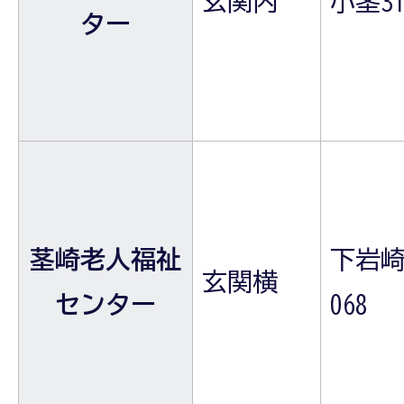
玄関内
小茎31
ター
茎崎老人福祉
下岩崎
玄関横
センター
068