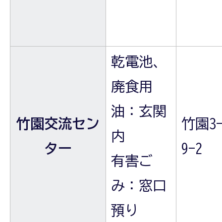
乾電池、
廃食用
油：玄関
竹園交流セン
竹園3-
内
ター
9-2
有害ご
み：窓口
預り