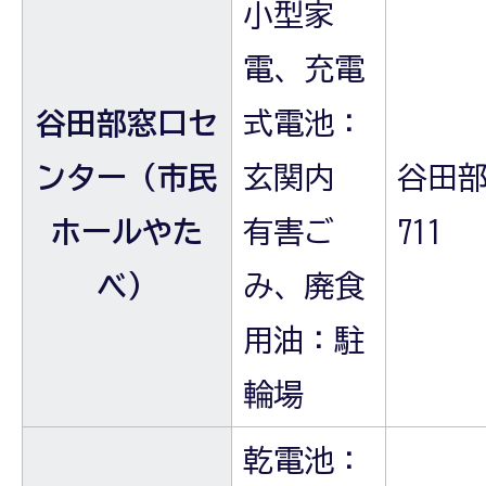
小型家
電、充電
谷田部窓口セ
式電池：
ンター（市民
玄関内
谷田部
ホールやた
有害ご
711
べ）
み、廃食
用油：駐
輪場
乾電池：