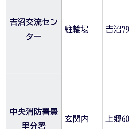
吉沼交流セン
駐輪場
吉沼79
ター
中央消防署豊
玄関内
上郷60
里分署