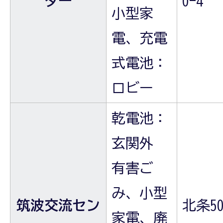
ター
0-4
小型家
電、充電
式電池：
ロビー
乾電池：
玄関外
有害ご
み、小型
筑波交流セン
北条50
家電、廃