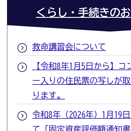
くらし・手続きのお
救命講習会について
【令和8年1月5日から】
ー入りの住民票の写しが取
ります。
令和8年（2026年）1月1
て「固定資産評価額通知書