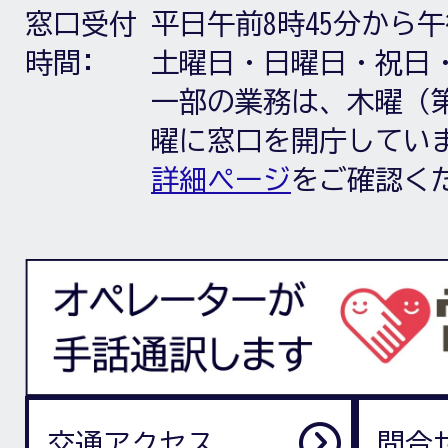
窓口受付
平日午前8時45分から午
時間:
土曜日・日曜日・祝日
一部の業務は、木曜（第
曜に窓口を開庁してい
詳細ページ
をご確認く
交通アクセス
問合