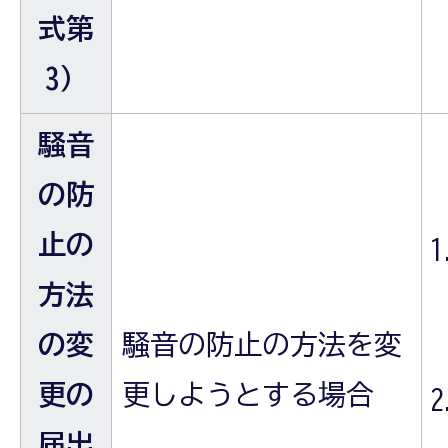
式第
3）
騒音
の防
止の
方法
の変
騒音の防止の方法を変
更の
更しようとする場合
届出