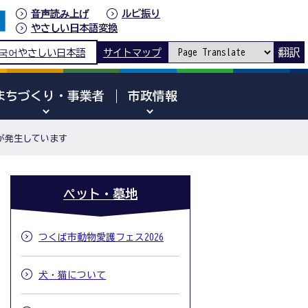
音声読み上げ
ルビ振り
やさしい日本語変換
翻訳
국어
やさしい日本語
サイトマップ
まちづくり・事業者
市政情報
)が発生しています
ペット・墓地
つくば市動物愛護フェス2026
犬・猫について