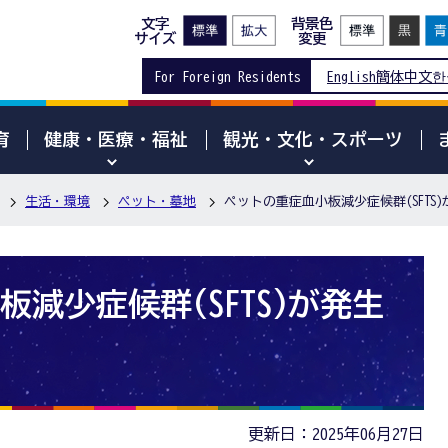
文字
背景色
サイズ
変更
For Foreign Residents
English
簡体中文
한
育
健康・医療・福祉
観光・文化・スポーツ
生活・環境
ペット・墓地
ペットの重症血小板減少症候群(SFTS
減少症候群(SFTS)が発生
更新日：2025年06月27日