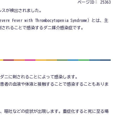
ページID：
25363
イルスが検出されました。
Fever with Thrombocytopenia Syndrome）とは、主
に刺されることで感染するダニ媒介感染症です。
るマダニに刺されることによって感染します。
物や患者の血液や体液と接触することで感染することもありま
感、嘔吐などの症状が出現します。重症化すると死に至る場