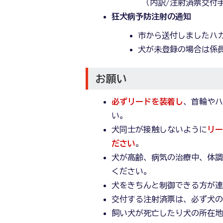
（内訳/注射済票交付手数
狂犬病予防注射の通知
市から送付しましたハ
犬が未登録の場合は係
お願い
必ずリードを装着し
、首輪や
い。
犬同士が接触しないように
リ
ださい
。
犬が高齢、病気の治療中、体
ください。
犬をきちんと制御できる方が
交付する注射済票は、必ず犬
飼い犬が死亡したり犬の所在