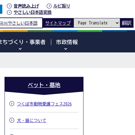
音声読み上げ
ルビ振り
やさしい日本語変換
翻訳
국어
やさしい日本語
サイトマップ
まちづくり・事業者
市政情報
ペット・墓地
つくば市動物愛護フェス2026
犬・猫について