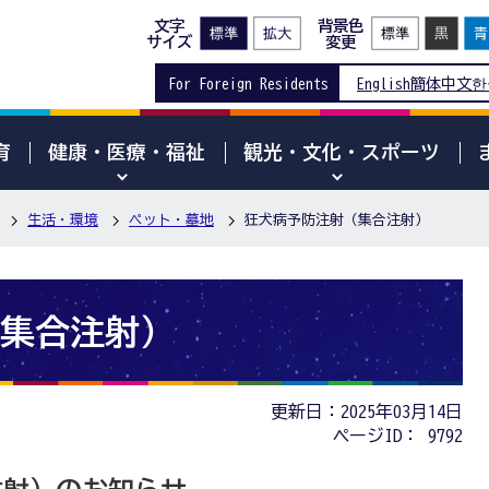
文字
背景色
サイズ
変更
For Foreign Residents
English
簡体中文
한
育
健康・医療・福祉
観光・文化・スポーツ
生活・環境
ペット・墓地
狂犬病予防注射（集合注射）
集合注射）
更新日：2025年03月14日
ページID：
9792