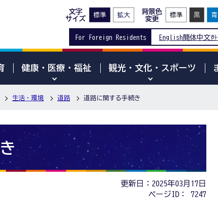
文字
背景色
サイズ
変更
For Foreign Residents
English
簡体中文
한
育
健康・医療・福祉
観光・文化・スポーツ
生活・環境
道路
道路に関する手続き
き
更新日：2025年03月17日
ページID：
7247