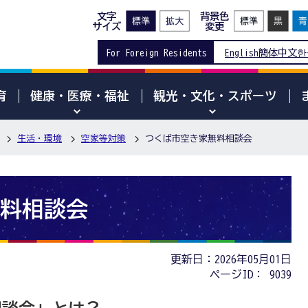
文字
背景色
サイズ
変更
For Foreign Residents
English
簡体中文
한
育
健康・医療・福祉
観光・文化・スポーツ
生活・環境
空家等対策
つくば市空き家無料相談会
料相談会
更新日：2026年05月01日
ページID：
9039