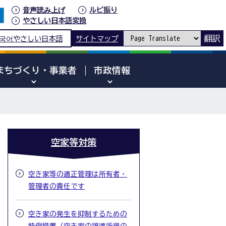
音声読み上げ
ルビ振り
やさしい日本語変換
翻訳
국어
やさしい日本語
サイトマップ
まちづくり・事業者
市政情報
空家等対策
空き家等の適正管理は所有者・
管理者の責任です
空き家の発生を抑制するための