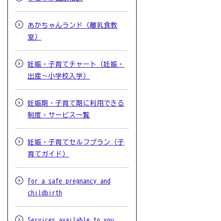
あかちゃんランド（離乳食教
室）
妊娠・子育てチャート（妊娠・
出産～小学校入学）
妊娠期・子育て期に利用できる
制度・サービス一覧
妊娠・子育てセルフプラン（子
育てガイド）
For a safe pregnancy and
childbirth
Services available to you