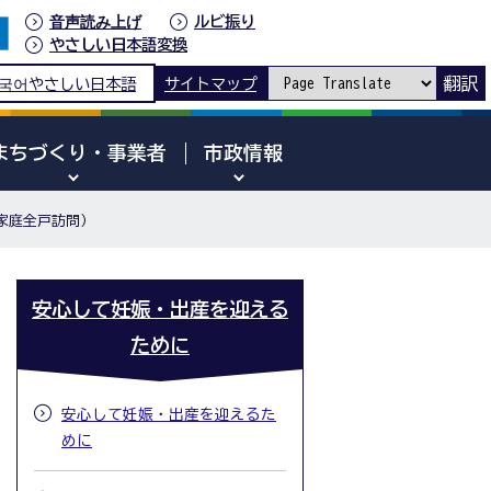
音声読み上げ
ルビ振り
やさしい日本語変換
翻訳
국어
やさしい日本語
サイトマップ
まちづくり・事業者
市政情報
家庭全戸訪問）
安心して妊娠・出産を迎える
ために
安心して妊娠・出産を迎えるた
めに