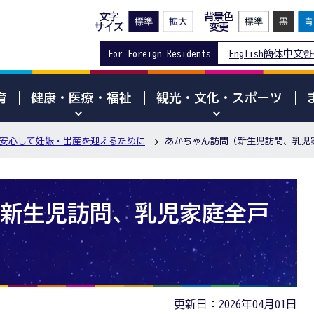
文字
背景色
サイズ
変更
For Foreign Residents
English
簡体中文
한
育
健康・医療・福祉
観光・文化・スポーツ
安心して妊娠・出産を迎えるために
あかちゃん訪問（新生児訪問、乳児
新生児訪問、乳児家庭全戸
更新日：2026年04月01日