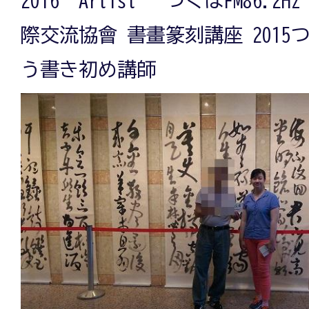
2016“Artist” つくばFM86.2
際交流協會 書畫篆刻講座 201
う書き初め講師