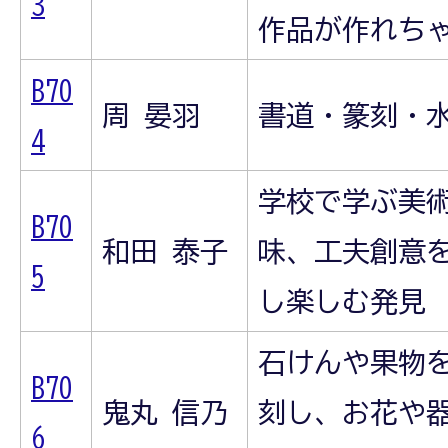
3
作品が作れち
B70
周 晏羽
書道・篆刻・
4
学校で学ぶ美
B70
和田 泰子
味、工夫創意
5
し楽しむ発見
石けんや果物を
B70
鬼丸 信乃
刻し、お花や
6