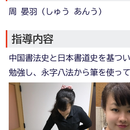
周 晏羽 (しゅう あんう)
指導内容
中国書法史と日本書道史を基つ
勉強し、永字八法から筆を使っ