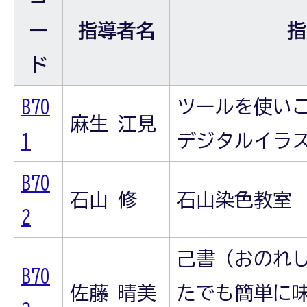
ー
指導者名
指
ド
B70
ツールを使い
麻生 江見
1
デジタルイラ
B70
石山 修
石山染色教室
2
己書（おのれ
B70
佐藤 晴美
たでも簡単に