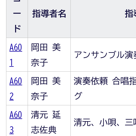
ー
指導者名
指
ド
A60
岡田 美
アンサンブル演
1
奈子
A60
岡田 美
演奏依頼 合唱
2
奈子
グ
A60
清元 延
清元、小唄、三
3
志佐典