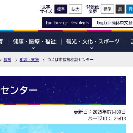
文字
背景色
サイズ
変更
For Foreign Residents
English
簡体中文
한
育
健康・医療・福祉
観光・文化・スポーツ
教育
相談・支援
つくば市教育相談センター
センター
更新日：2025年07月09日
ページID：
25413