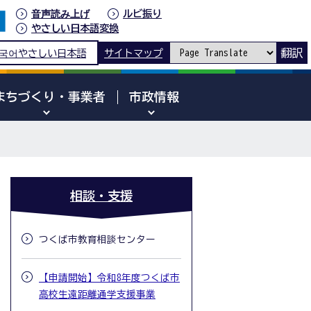
音声読み上げ
ルビ振り
やさしい日本語変換
翻訳
국어
やさしい日本語
サイトマップ
まちづくり・事業者
市政情報
相談・支援
つくば市教育相談センター
【申請開始】令和8年度つくば市
高校生遠距離通学支援事業