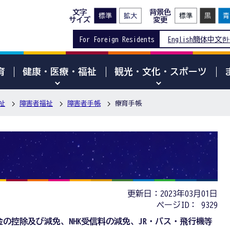
文字
背景色
サイズ
変更
For Foreign Residents
English
簡体中文
한
育
健康・医療・福祉
観光・文化・スポーツ
祉
障害者福祉
障害者手帳
療育手帳
更新日：2023年03月01日
ページID：
9329
の控除及び減免、NHK受信料の減免、JR・バス・飛行機等