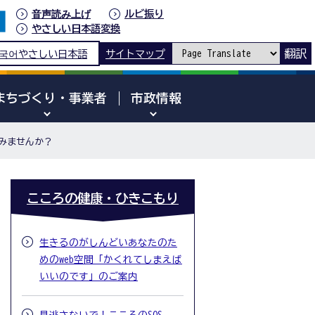
音声読み上げ
ルビ振り
やさしい日本語変換
翻訳
국어
やさしい日本語
サイトマップ
まちづくり・事業者
市政情報
みませんか？
こころの健康・ひきこもり
生きるのがしんどいあなたのた
めのweb空間「かくれてしまえば
いいのです」のご案内