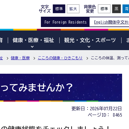
文字
背景色
サイズ
変更
For Foreign Residents
English
簡体中文
한
育
健康・医療・福祉
観光・文化・スポーツ
祉
健康・医療
こころの健康・ひきこもり
こころの体温、測って
ってみませんか？
更新日：2026年07月22日
ページID：
8465