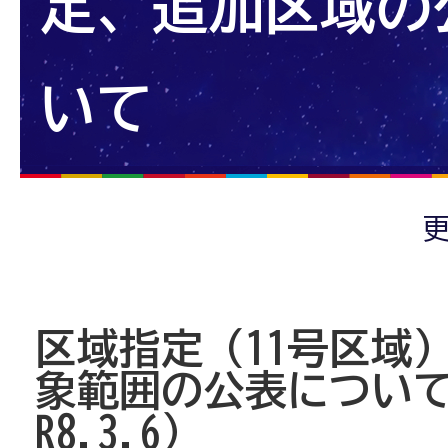
定、追加区域の
いて
更
区域指定（11号区域
象範囲の公表につい
R8.3.6）