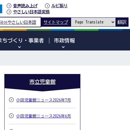
音声読み上げ
ルビ振り
やさしい日本語変換
翻訳
국어
やさしい日本語
サイトマップ
まちづくり・事業者
市政情報
市立児童館
小田児童館ニュース2026年7月
小田児童館ニュース2026年6月