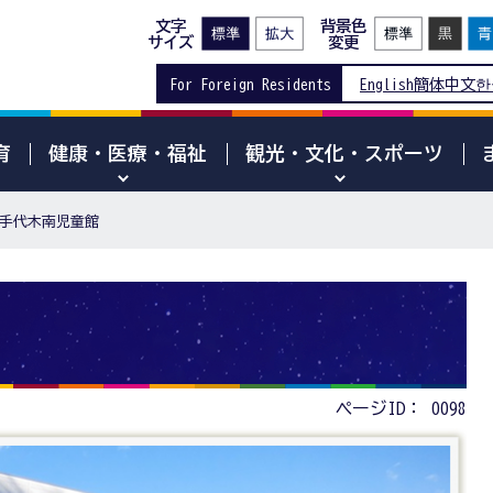
文字
背景色
サイズ
変更
For Foreign Residents
English
簡体中文
한
育
健康・医療・福祉
観光・文化・スポーツ
手代木南児童館
ページID：
0098