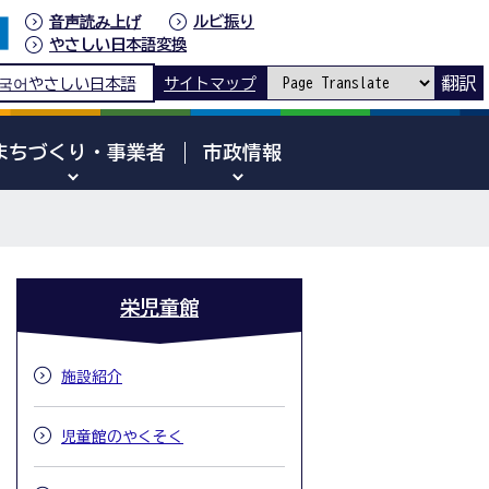
音声読み上げ
ルビ振り
やさしい日本語変換
翻訳
국어
やさしい日本語
サイトマップ
まちづくり・事業者
市政情報
栄児童館
施設紹介
児童館のやくそく