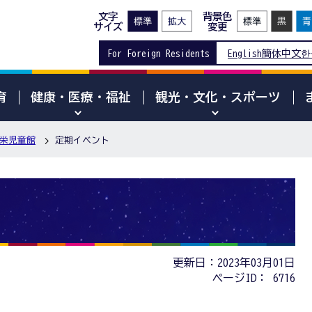
文字
背景色
サイズ
変更
For Foreign Residents
English
簡体中文
한
育
健康・医療・福祉
観光・文化・スポーツ
栄児童館
定期イベント
更新日：2023年03月01日
ページID：
6716